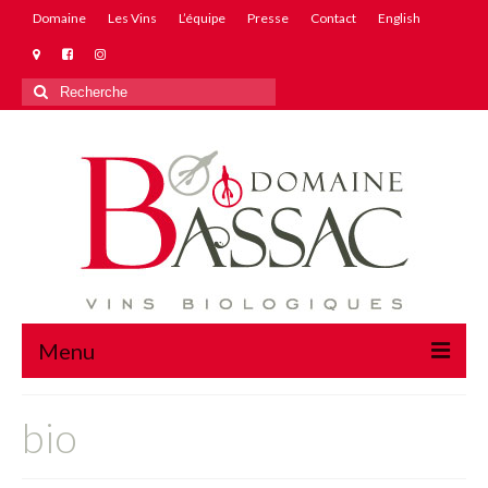
Domaine
Les Vins
L’équipe
Presse
Contact
English
Rechercher
:
Menu
Domaine
bio
Les Vins