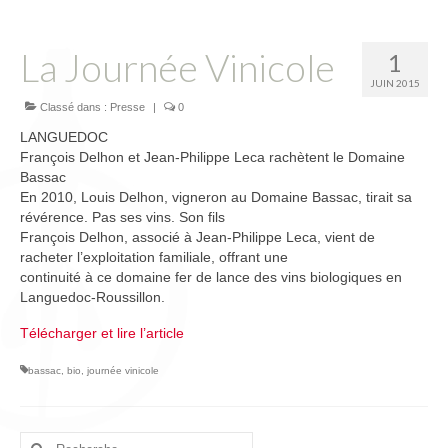
L’équipe
Presse
La Journée Vinicole
1
JUIN 2015
Contact
Classé dans :
Presse
|
0
English
LANGUEDOC
François Delhon et Jean-Philippe Leca rachètent le Domaine
Bassac
En 2010, Louis Delhon, vigneron au Domaine Bassac, tirait sa
révérence. Pas ses vins. Son fils
François Delhon, associé à Jean-Philippe Leca, vient de
racheter l’exploitation familiale, offrant une
continuité à ce domaine fer de lance des vins biologiques en
Languedoc-Roussillon.
Télécharger et lire l’article
bassac
,
bio
,
journée vinicole
Rechercher