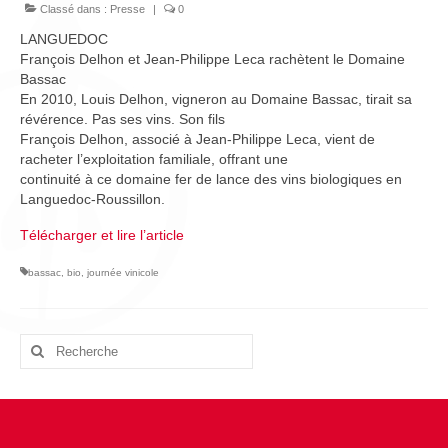
L’équipe
Classé dans :
Presse
|
0
LANGUEDOC
Presse
François Delhon et Jean-Philippe Leca rachètent le Domaine
Bassac
Contact
En 2010, Louis Delhon, vigneron au Domaine Bassac, tirait sa
révérence. Pas ses vins. Son fils
English
François Delhon, associé à Jean-Philippe Leca, vient de
racheter l’exploitation familiale, offrant une
continuité à ce domaine fer de lance des vins biologiques en
Languedoc-Roussillon.
Télécharger et lire l’article
bassac
,
bio
,
journée vinicole
Rechercher
: