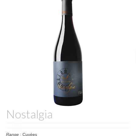
L’équipe
Presse
Contact
English
Nostalgia
Range
: Cuvées