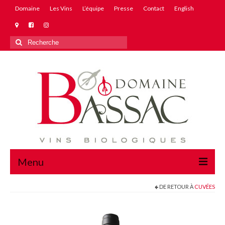
Domaine
Les Vins
L’équipe
Presse
Contact
English
Rechercher
:
Menu
DE RETOUR À
CUVÉES
Domaine
Les Vins