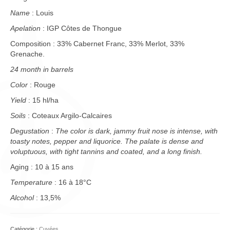
Name
: Louis
Apelation
: IGP Côtes de Thongue
Composition : 33% Cabernet Franc, 33% Merlot, 33%
Grenache.
24 month in barrels
Color
: Rouge
Yield
: 15 hl/ha
Soils
: Coteaux Argilo-Calcaires
Degustation
:
The color is dark, jammy fruit nose is intense, with
toasty notes, pepper and liquorice. The palate is dense and
voluptuous, with tight tannins and coated, and a long finish.
Aging : 10 à 15 ans
Temperature
: 16 à 18°C
Alcohol
: 13,5%
Catégorie :
Cuvées