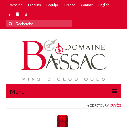
Domaine
Les Vins
L’équipe
Presse
Contact
English
Rechercher
:
Menu
DE RETOUR À
CUVÉES
Domaine
Les Vins