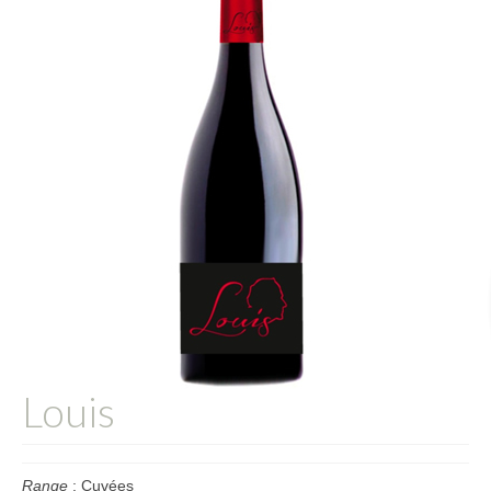
L’équipe
Presse
Contact
English
Louis
Range
: Cuvées