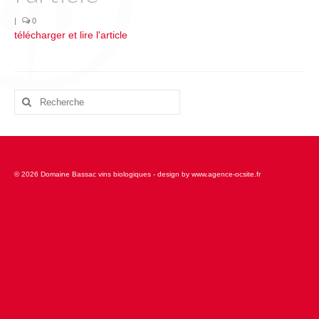
L’équipe
|
0
télécharger et lire l'article
Presse
Contact
English
Rechercher
:
© 2026 Domaine Bassac vins biologiques - design by www.agence-ocsite.fr