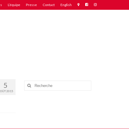
ns
L’équipe
Presse
Contact
English
5
Rechercher
:
OÛT 2015