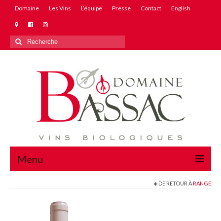
Domaine
Les Vins
L’équipe
Presse
Contact
English
Rechercher
:
Menu
DE RETOUR À
RANGE
Domaine
Les Vins