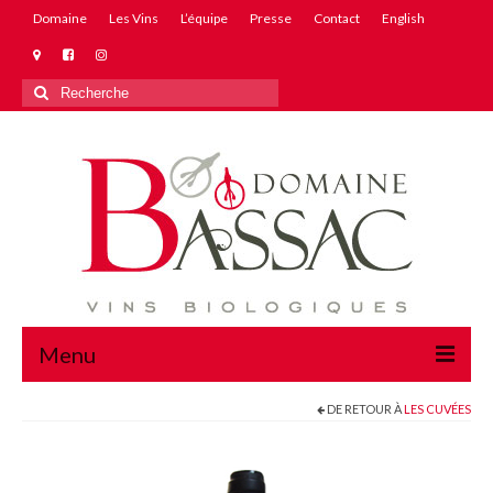
Domaine
Les Vins
L’équipe
Presse
Contact
English
Rechercher
:
Menu
DE RETOUR À
LES CUVÉES
Domaine
Les Vins