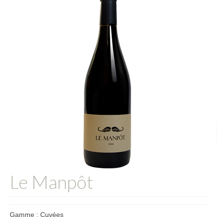
L’équipe
Presse
Contact
English
Le Manpôt
Gamme : Cuvées