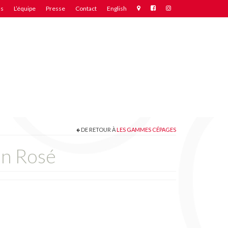
ns
L’équipe
Presse
Contact
English
DE RETOUR À
LES GAMMES CÉPAGES
on Rosé