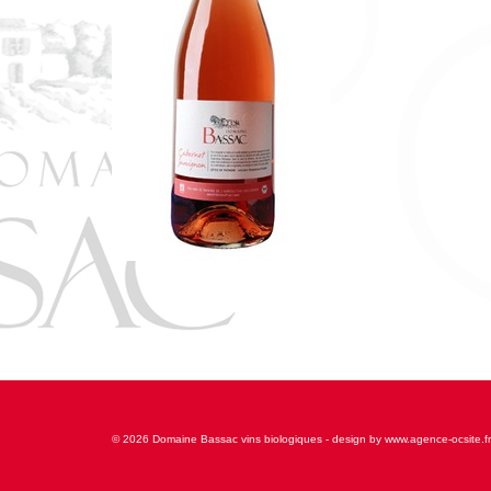
© 2026 Domaine Bassac vins biologiques - design by www.agence-ocsite.fr