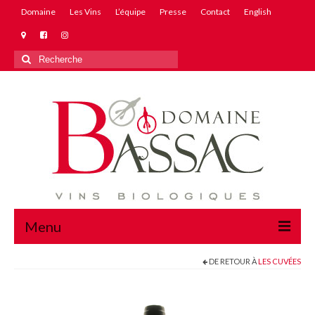
Domaine
Les Vins
L’équipe
Presse
Contact
English
Rechercher
:
Menu
DE RETOUR À
LES CUVÉES
Domaine
Les Vins