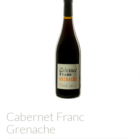
L’équipe
Presse
Contact
English
Cabernet Franc
Grenache