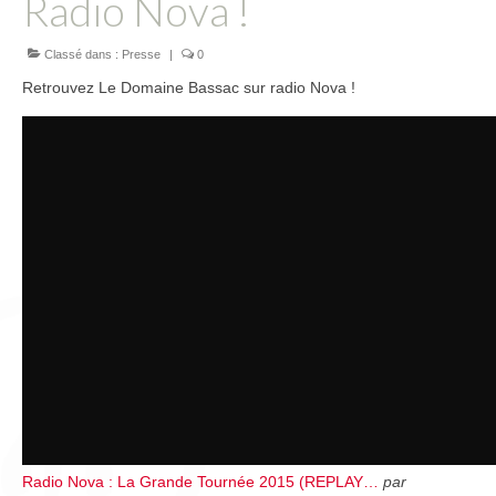
Radio Nova !
L’équipe
Presse
Classé dans :
Presse
|
0
Retrouvez Le Domaine Bassac sur radio Nova !
Contact
English
Radio Nova : La Grande Tournée 2015 (REPLAY…
par