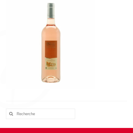
L’équipe
Presse
Contact
English
Rechercher
: