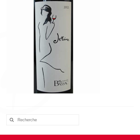
L’équipe
Presse
Contact
English
Rechercher
: