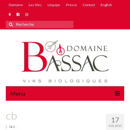
Domaine
Les Vins
L’équipe
Presse
Contact
English
Rechercher
:
Menu
Domaine
cb
17
Les Vins
JUIL 2015
|
0