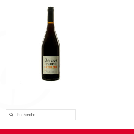
L’équipe
Presse
Contact
English
Rechercher
: