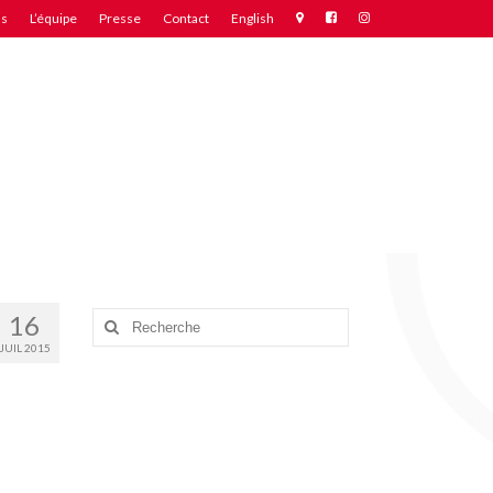
ns
L’équipe
Presse
Contact
English
16
Rechercher
:
JUIL 2015