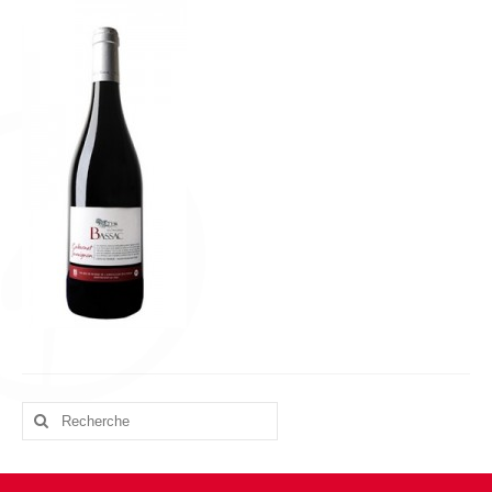
L’équipe
Presse
Contact
English
Rechercher
: