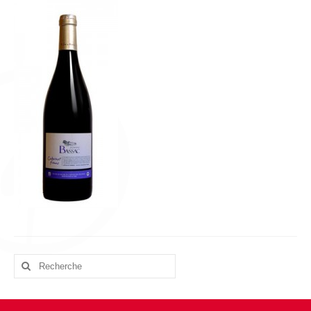
L’équipe
Presse
Contact
English
Rechercher
: