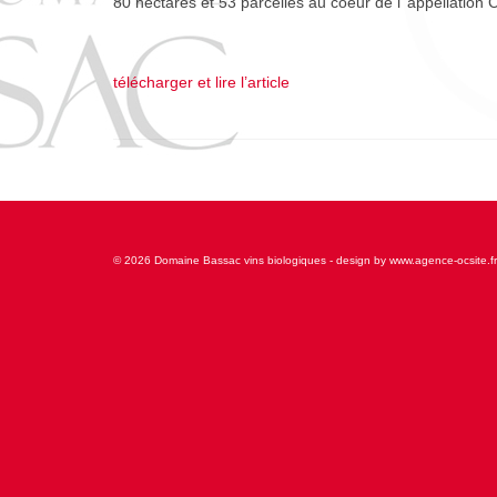
80 hectares et 53 parcelles au coeur de l’ appellati
télécharger et lire l’article
© 2026 Domaine Bassac vins biologiques - design by www.agence-ocsite.fr