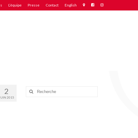
ns
L’équipe
Presse
Contact
English
2
Rechercher
:
JUIN 2015