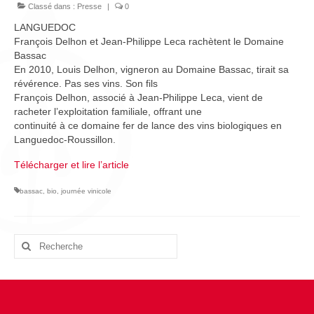
L’équipe
Classé dans :
Presse
|
0
LANGUEDOC
Presse
François Delhon et Jean-Philippe Leca rachètent le Domaine
Bassac
Contact
En 2010, Louis Delhon, vigneron au Domaine Bassac, tirait sa
révérence. Pas ses vins. Son fils
English
François Delhon, associé à Jean-Philippe Leca, vient de
racheter l’exploitation familiale, offrant une
continuité à ce domaine fer de lance des vins biologiques en
Languedoc-Roussillon.
Télécharger et lire l’article
bassac
,
bio
,
journée vinicole
Rechercher
: